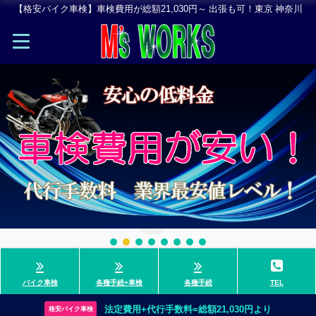
【格安バイク車検】車検費用が総額21,030円～ 出張も可！東京 神奈川
バイク車検
各種手続+車検
各種手続
TEL
法定費用+代行手数料=総額21,030円より
格安バイク車検