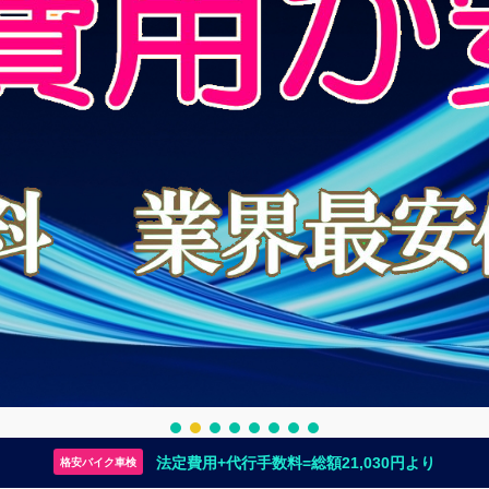
法定費用+代行手数料=総額21,030円より
格安バイク車検