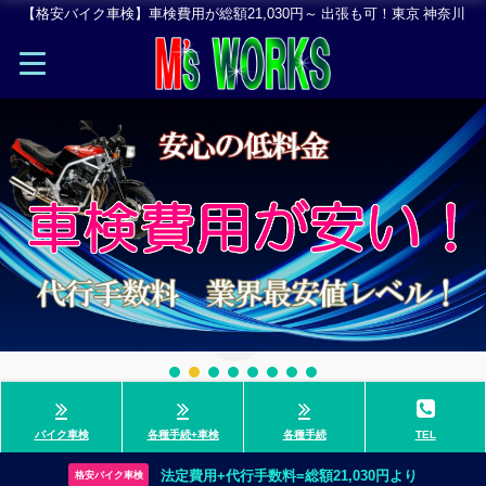
【格安バイク車検】車検費用が総額21,030円～ 出張も可！東京 神奈川
バイク車検
各種手続+車検
各種手続
TEL
法定費用+代行手数料=総額21,030円より
格安バイク車検