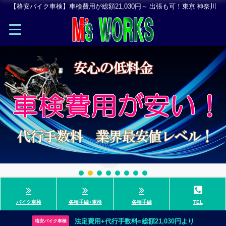
【格安バイク車検】車検費用が総額21,030円～ 出張も可！東京 神奈川
バイク車検
各種手続+車検
各種手続
TEL
法定費用+代行手数料=総額21,030円より
格安バイク車検