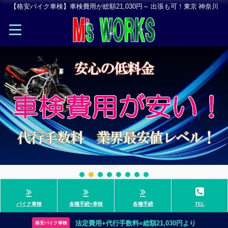
【格安バイク車検】車検費用が総額21,030円～ 出張も可！東京 神奈川
バイク車検
各種手続+車検
各種手続
TEL
法定費用+代行手数料=総額21,030円より
格安バイク車検