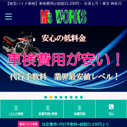
【格安バイク車検】車検費用が総額21,030円～ 出張も可！東京 神奈川
バイク車検
各種手続+車検
各種手続
TEL
法定費用+代行手数料=総額21,030円より
格安バイク車検