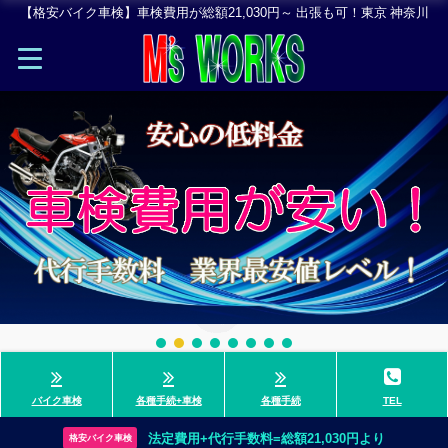
【格安バイク車検】車検費用が総額21,030円～ 出張も可！東京 神奈川
バイク車検
各種手続+車検
各種手続
TEL
法定費用+代行手数料=総額21,030円より
格安バイク車検