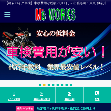
【格安バイク車検】車検費用が総額21,030円～ 出張も可！東京 神奈川
バイク車検
各種手続+車検
各種手続
TEL
法定費用+代行手数料=総額21,030円より
格安バイク車検