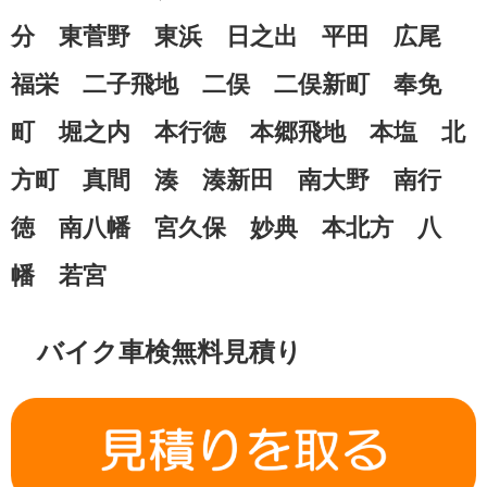
分 東菅野 東浜 日之出 平田 広尾
福栄 二子飛地 二俣 二俣新町 奉免
町 堀之内 本行徳 本郷飛地 本塩 北
方町 真間 湊 湊新田 南大野 南行
徳 南八幡 宮久保 妙典 本北方 八
幡 若宮
バイク車検無料見積り