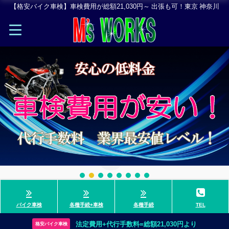
【格安バイク車検】車検費用が総額21,030円～ 出張も可！東京 神奈川
バイク車検
各種手続+車検
各種手続
TEL
法定費用+代行手数料=総額21,030円より
格安バイク車検