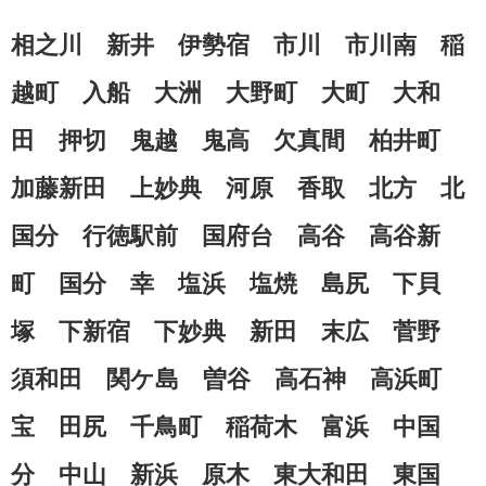
相之川 新井 伊勢宿 市川 市川南 稲
越町 入船 大洲 大野町 大町 大和
田 押切 鬼越 鬼高 欠真間 柏井町
加藤新田 上妙典 河原 香取 北方 北
国分 行徳駅前 国府台 高谷 高谷新
町 国分 幸 塩浜 塩焼 島尻 下貝
塚 下新宿 下妙典 新田 末広 菅野
須和田 関ケ島 曽谷 高石神 高浜町
宝 田尻 千鳥町 稲荷木 富浜 中国
分 中山 新浜 原木 東大和田 東国