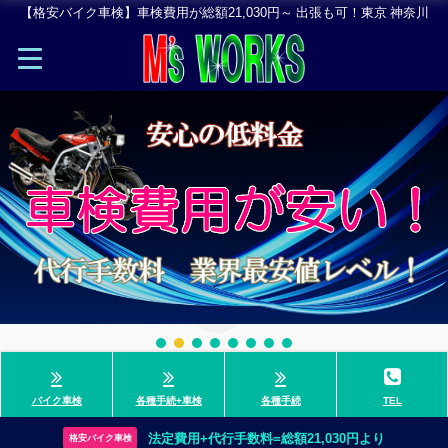
【格安バイク車検】車検費用が総額21,030円～ 出張も可！東京 神奈川
バイク車検
各種手続+車検
各種手続
TEL
法定費用+代行手数料=総額21,030円より
格安バイク車検