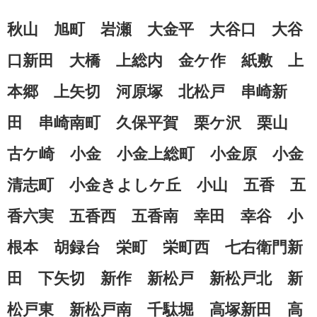
秋山 旭町 岩瀬 大金平 大谷口 大谷
口新田 大橋 上総内 金ケ作 紙敷 上
本郷 上矢切 河原塚 北松戸 串崎新
田 串崎南町 久保平賀 栗ケ沢 栗山
古ケ崎 小金 小金上総町 小金原 小金
清志町 小金きよしケ丘 小山 五香 五
香六実 五香西 五香南 幸田 幸谷 小
根本 胡録台 栄町 栄町西 七右衛門新
田 下矢切 新作 新松戸 新松戸北 新
松戸東 新松戸南 千駄堀 高塚新田 高