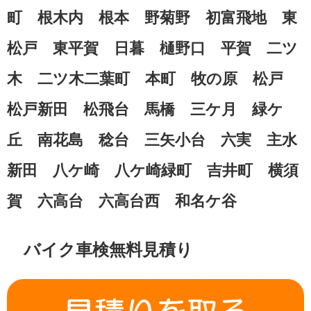
町 根木内 根本 野菊野 初富飛地 東
松戸 東平賀 日暮 樋野口 平賀 二ツ
木 二ツ木二葉町 本町 牧の原 松戸
松戸新田 松飛台 馬橋 三ケ月 緑ケ
丘 南花島 稔台 三矢小台 六実 主水
新田 八ケ崎 八ケ崎緑町 吉井町 横須
賀 六高台 六高台西 和名ケ谷
バイク車検無料見積り