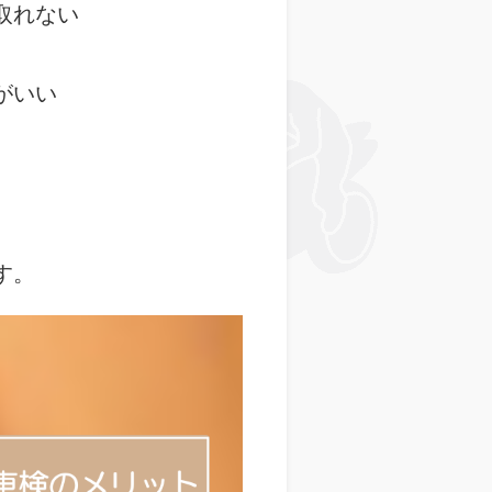
取れない
がいい
す。