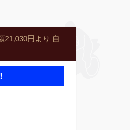
,030円より 自
！