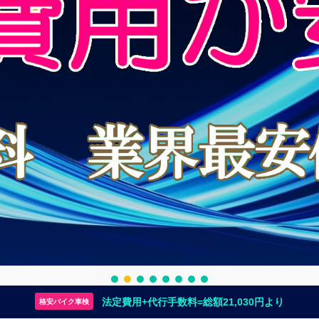
法定費用+代行手数料=総額21,030円より
格安バイク車検