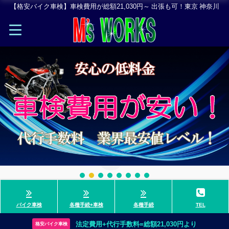
【格安バイク車検】車検費用が総額21,030円～ 出張も可！東京 神奈川
バイク車検
各種手続+車検
各種手続
TEL
法定費用+代行手数料=総額21,030円より
格安バイク車検