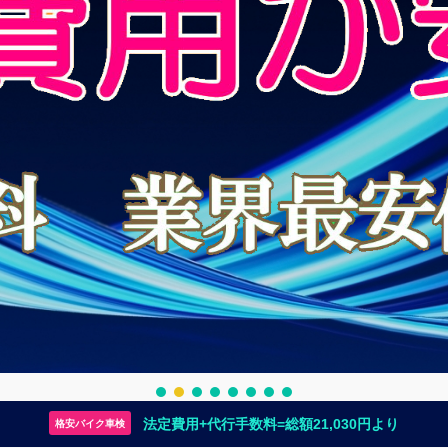
法定費用+代行手数料=総額21,030円より
格安バイク車検