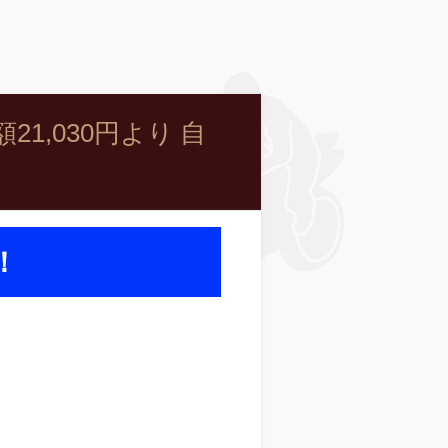
,030円より 自
！