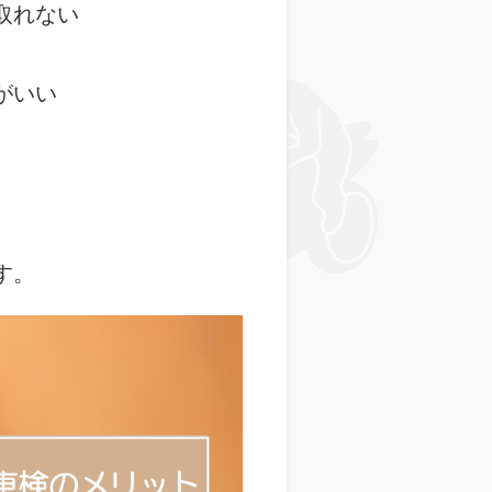
取れない
がいい
す。